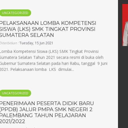
Catur Sarwidodo
UNCATEGORIZED
32502670004
NIK
1671070904660004
PELAKSANAAN LOMBA KOMPETENSI
52007011004
NIP
196604091990031005
SISWA (LKS) SMK TINGKAT PROVINSI
PNS
STAT
PNS
SUMATERA SELATAN
Guru Mapel
GTK
Guru Kelas
Diterbitkan :
Tuesday, 15 Jun 2021
Lomba Kompetensi Siswa (LKS) SMK Tingkat Provinsi
Sumatera Selatan Tahun 2021 secara resmi di buka oleh
Gubernur Sumatera Selatan pada hari Rabu, tanggal 9 Juni
2021. Pelaksanaan lomba LKS dimulai...
UNCATEGORIZED
PENERIMAAN PESERTA DIDIK BARU
(PPDB) JALUR PMPA SMK NEGERI 2
PALEMBANG TAHUN PELAJARAN
2021/2022