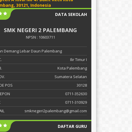
mbang, 30121, Indonesia
DATA SEKOLAH
SMK NEGERI 2 PALEMBANG
NPSN : 10603711
lan Demang Lebar Daun Palembang
.
Ilir Timur I
.
Kota Palembang
OV.
Sumatera Selatan
DE POS
30128
LEPON
0711-352630
X
0711-310929
AIL
smknegeri2palembang@gmail.com
DAFTAR GURU