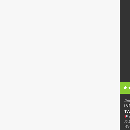
Dit
IN
TA
PAL
Wab