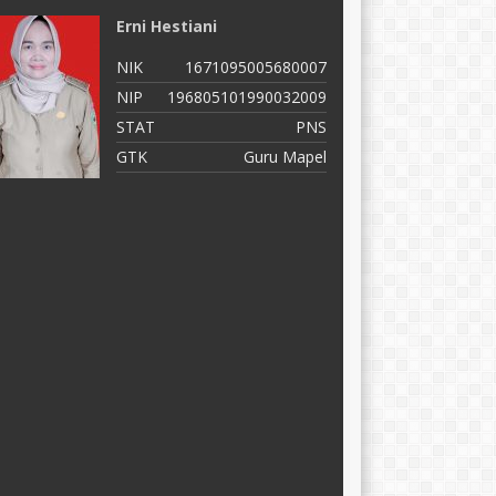
Erni Hestiani
S
NIK
1671095005680007
N
NIP
196805101990032009
N
STAT
PNS
S
GTK
Guru Mapel
G