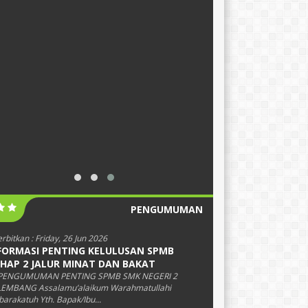
PENGUMUMAN
erbitkan :
Friday, 26 Jun 2026
FORMASI PENTING KELULUSAN SPMB
HAP 2 JALUR MINAT DAN BAKAT
PENGUMUMAN PENTING SPMB SMK NEGERI 2
EMBANG Assalamu’alaikum Warahmatullahi
arakatuh Yth. Bapak/Ibu...