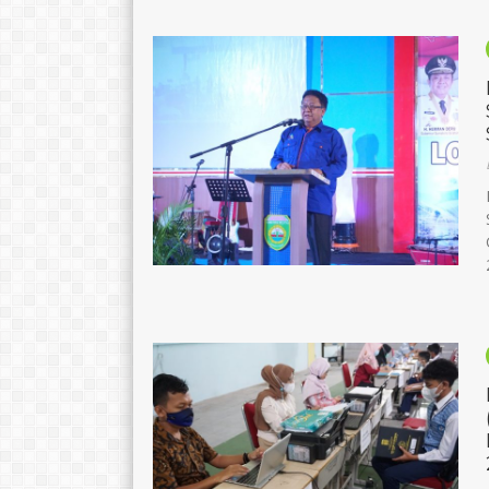
Erni Hestiani
Syafrudin
NIK
1671095005680007
NIK
16710
NIP
196805101990032009
NIP
1967022
STAT
PNS
STAT
GTK
Guru Mapel
GTK