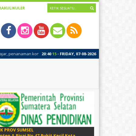
RAKULIKULER
sep pengenalan diri dan pembinaan awal budaya positif sekolah. Kegiat
20
:
40
17
- FRIDAY, 07-08-2026
IK PROV SUMSEL
apten A Rivai No 47 Bukit Kecil Kota