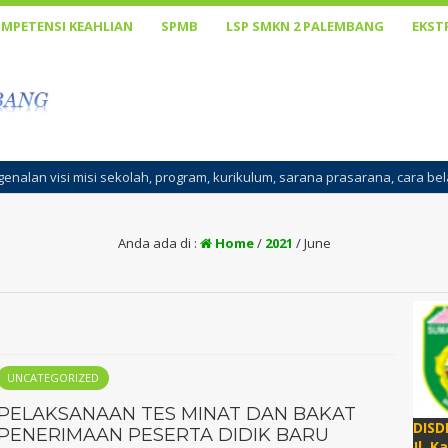
MPETENSI KEAHLIAN
SPMB
LSP SMKN 2 PALEMBANG
EKST
lah, program, kurikulum, sarana prasarana, cara belajar, penanaman kon
Anda ada di :
Home
/
2021
/
June
UNCATEGORIZED
PELAKSANAAN TES MINAT DAN BAKAT
DISD
PENERIMAAN PESERTA DIDIK BARU
Jl. K