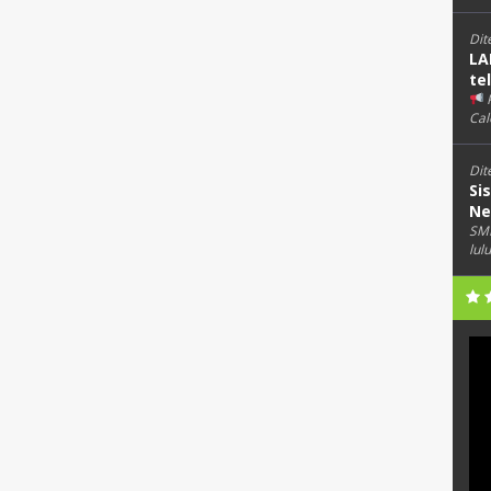
Dit
LA
te
Cal
Dit
Si
Ne
SMK
lul