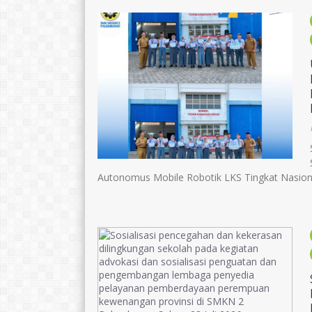
Erni Hestiani
Catur Sarwido
NIK
1671095005680007
NIK
16710
NIP
196805101990032009
NIP
1966040
STAT
PNS
STAT
GTK
Guru Mapel
GTK
Autonomus Mobile Robotik LKS Tingkat Nasional