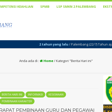
MPETENSI KEAHLIAN
SPMB
LSP SMKN 2 PALEMBANG
EKST
2 tahun yang lalu
/ Palembang (22/7) Tahun ajaran baru 2024/2025
Anda ada di :
Home
/
Kategori "Berita Hari ini"
BERITA HARI INI
INFORMASI
KESISWAAN
PEMBINAAN KARAKTER
DISD
RAPAT PEMBINAAN GURU DAN PEGAWAI
Jl. K