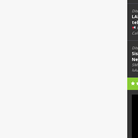
Dit
LA
te
Cal
Dit
Si
Ne
SMK
lul