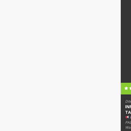
Dit
IN
TA
PAL
Wab