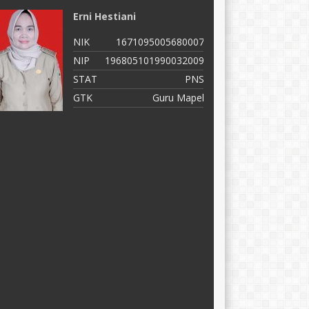
Erni Hestiani
C
NIK
1671095005680007
N
NIP
196805101990032009
N
STAT
PNS
S
GTK
Guru Mapel
G