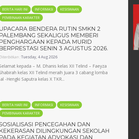
do
Syafrudin
BERITA HARI INI
INFORMASI
KESISWAAN
PEMBINAAN KARAKTER
70904660004
NIK
1671032502670004
91990031005
NIP
196702252007011004
UPACARA BENDERA RUTIN SMKN 2
PALEMBANG SEKALIGUS MEMBERI
PNS
STAT
PNS
PENGHARGAAN KEPADA MURID
Guru Kelas
GTK
Guru Mapel
BERPRESTASI SENIN 3 AGUSTUS 2026.
Diterbitkan :
Tuesday, 4 Aug 2026
Selamat kepada – M. Dhanis kelas XII Telind – Faeyza
Shabirah kelas XII Telind meraih Juara 3 cabang lomba
 -Hengki Saputra kelas X TKR...
BERITA HARI INI
INFORMASI
KESISWAAN
PEMBINAAN KARAKTER
SOSIALISASI PENCEGAHAN DAN
KEKERASAN DILINGKUNGAN SEKOLAH
PADA KEGIATAN ADVOKASI DAN