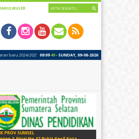
RAKULIKULER
 di SMK Negeri 2 Palembang diawali dengan kegiatan Masa Pengenalan Li
09
:
09
50
- SUNDAY, 09-08-2026
IK PROV SUMSEL
apten A Rivai No 47 Bukit Kecil Kota