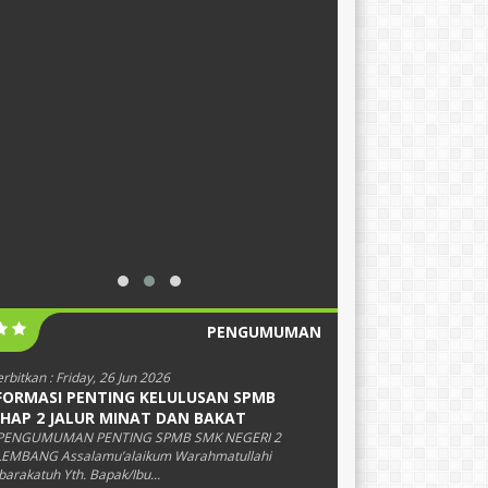
PENGUMUMAN
erbitkan :
Friday, 26 Jun 2026
FORMASI PENTING KELULUSAN SPMB
HAP 2 JALUR MINAT DAN BAKAT
PENGUMUMAN PENTING SPMB SMK NEGERI 2
EMBANG Assalamu’alaikum Warahmatullahi
arakatuh Yth. Bapak/Ibu...