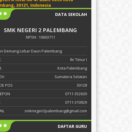
mbang, 30121, Indonesia
DATA SEKOLAH
SMK NEGERI 2 PALEMBANG
NPSN : 10603711
lan Demang Lebar Daun Palembang
.
Ilir Timur I
.
Kota Palembang
OV.
Sumatera Selatan
DE POS
30128
LEPON
0711-352630
X
0711-310929
AIL
smknegeri2palembang@gmail.com
DAFTAR GURU