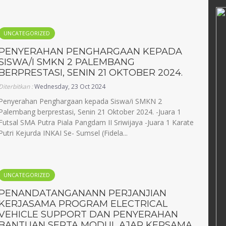
Erni Hestiani
32502670004
NIK
1671095005680007
UNCATEGORIZED
52007011004
NIP
196805101990032009
PENYERAHAN PENGHARGAAN KEPADA
PNS
STAT
PNS
SISWA/I SMKN 2 PALEMBANG
Guru Mapel
GTK
Guru Mapel
BERPRESTASI, SENIN 21 OKTOBER 2024.
Diterbitkan :
Wednesday, 23 Oct 2024
Penyerahan Penghargaan kepada Siswa/i SMKN 2
Palembang berprestasi, Senin 21 Oktober 2024. -Juara 1
Futsal SMA Putra Piala Pangdam II Sriwijaya -Juara 1 Karate
Putri Kejurda INKAI Se- Sumsel (Fidela...
UNCATEGORIZED
PENANDATANGANANN PERJANJIAN
KERJASAMA PROGRAM ELECTRICAL
VEHICLE SUPPORT DAN PENYERAHAN
BANTUAN SERTA MODUL AJAR KERSAMA