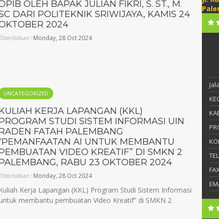
DPIB OLEH BAPAK JULIAN FIKRI, S. ST., M.
Pale
SC DARI POLITEKNIK SRIWIJAYA, KAMIS 24
OKTOBER 2024
Diterbitkan :
Monday, 28 Oct 2024
Ja
UNCATEGORIZED
KEC
KULIAH KERJA LAPANGAN (KKL)
KAB
PROGRAM STUDI SISTEM INFORMASI UIN
PR
RADEN FATAH PALEMBANG
“PEMANFAATAN AI UNTUK MEMBANTU
KO
PEMBUATAN VIDEO KREATIF” DI SMKN 2
TE
PALEMBANG, RABU 23 OKTOBER 2024
FA
Diterbitkan :
Monday, 28 Oct 2024
EM
Kuliah Kerja Lapangan (KKL) Program Studi Sistem Informasi
untuk membantu pembuatan Video Kreatif” di SMKN 2