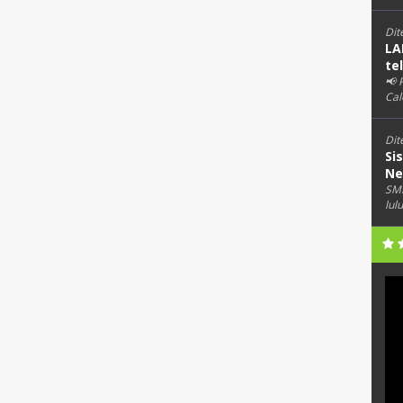
Dit
LA
te
📢
Cal
Dit
Si
Ne
SMK
lul