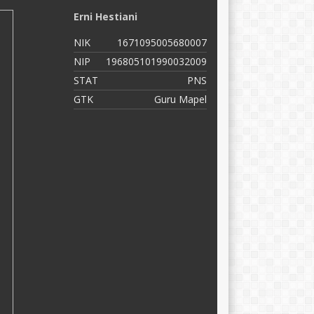
Catur Sarwidodo
S
NIK
1671070904660004
N
NIP
196604091990031005
N
STAT
PNS
S
GTK
Guru Kelas
G