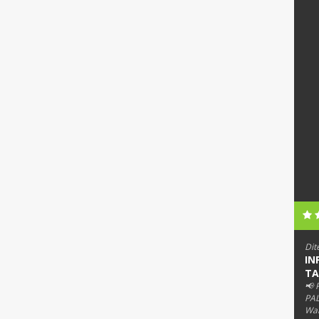
Dit
IN
TA
📢
PAL
Wab