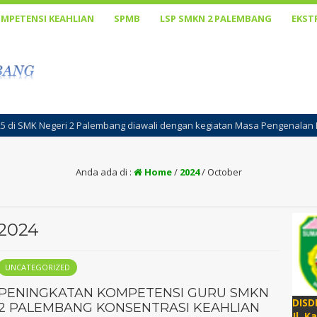
MPETENSI KEAHLIAN
SPMB
LSP SMKN 2 PALEMBANG
EKST
lembang diawali dengan kegiatan Masa Pengenalan Lingkungan Sekolah (MP
Anda ada di :
Home
/
2024
/
October
2024
UNCATEGORIZED
PENINGKATAN KOMPETENSI GURU SMKN
DISD
2 PALEMBANG KONSENTRASI KEAHLIAN
Jl. K