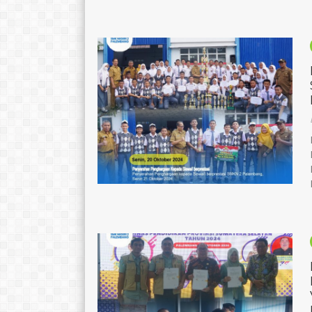
Syafrudin
NIK
16710
NIP
1967022
STAT
GTK