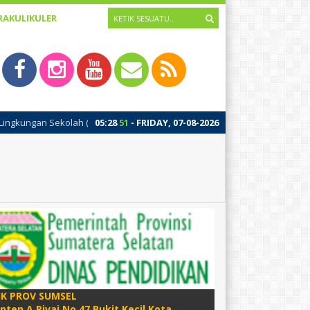
RAKULIKULER
LS). MPLS adalah kegiatan pertama masuk sekolah sebagai pengenalan vi
05
:
28
52
- FRIDAY, 07-08-2026
IK PROV SUMSEL
apten A Rivai No 47 Bukit Kecil Kota