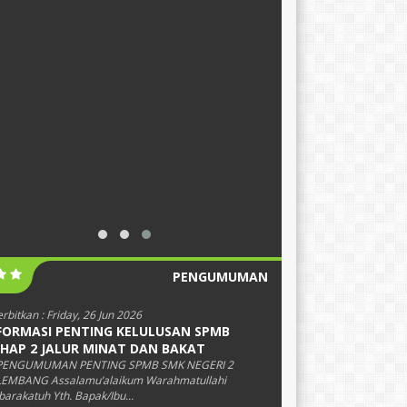
PENGUMUMAN
erbitkan :
Friday, 26 Jun 2026
FORMASI PENTING KELULUSAN SPMB
HAP 2 JALUR MINAT DAN BAKAT
 PENGUMUMAN PENTING SPMB SMK NEGERI 2
EMBANG Assalamu’alaikum Warahmatullahi
arakatuh Yth. Bapak/Ibu...