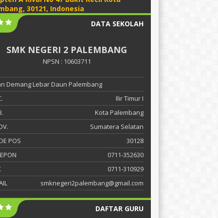
mbang, 30121, Indonesia
DATA SEKOLAH
SMK NEGERI 2 PALEMBANG
NPSN : 10603711
lan Demang Lebar Daun Palembang
.
Ilir Timur I
.
Kota Palembang
OV.
Sumatera Selatan
DE POS
30128
LEPON
0711-352630
X
0711-310929
AIL
smknegeri2palembang@gmail.com
DAFTAR GURU