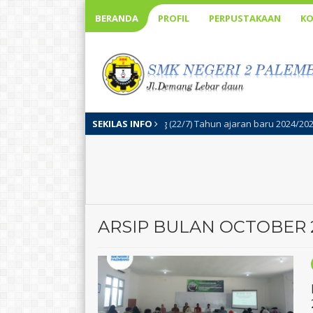
BERANDA
PROFIL
PERPUSTAKAAN
KO
lalu
/ Palembang (22/7) Tahun ajaran baru 2024/2025 di SMK Negeri 2 Pa
SEKILAS INFO
ARSIP BULAN OCTOBER 