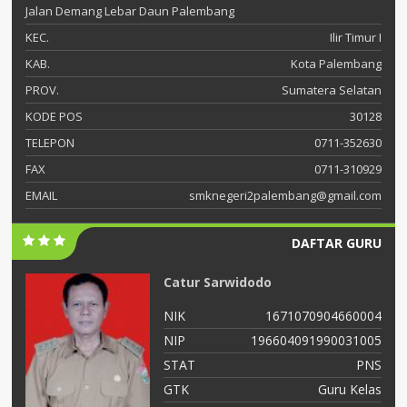
Jalan Demang Lebar Daun Palembang
KEC.
Ilir Timur I
KAB.
Kota Palembang
PROV.
Sumatera Selatan
KODE POS
30128
TELEPON
0711-352630
FAX
0711-310929
EMAIL
smknegeri2palembang@gmail.com
DAFTAR GURU
Catur Sarwidodo
07
NIK
1671070904660004
09
NIP
196604091990031005
NS
STAT
PNS
el
GTK
Guru Kelas