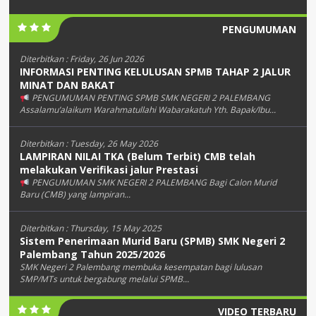
PENGUMUMAN
Diterbitkan :
Friday, 26 Jun 2026
INFORMASI PENTING KELULUSAN SPMB TAHAP 2 JALUR
MINAT DAN BAKAT
PENGUMUMAN PENTING SPMB SMK NEGERI 2 PALEMBANG
Assalamu’alaikum Warahmatullahi Wabarakatuh Yth. Bapak/Ibu...
Diterbitkan :
Tuesday, 26 May 2026
LAMPIRAN NILAI TKA (Belum Terbit) CMB telah
melakukan Verifikasi jalur Prestasi
PENGUMUMAN SMK NEGERI 2 PALEMBANG Bagi Calon Murid
Baru (CMB) yang lampiran...
Diterbitkan :
Thursday, 15 May 2025
Sistem Penerimaan Murid Baru (SPMB) SMK Negeri 2
Palembang Tahun 2025/2026
SMK Negeri 2 Palembang membuka kesempatan bagi lulusan
SMP/MTs untuk bergabung melalui SPMB...
VIDEO TERBARU