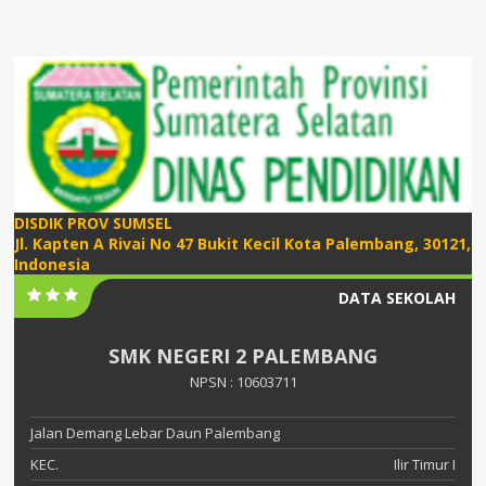
DISDIK PROV SUMSEL
Jl. Kapten A Rivai No 47 Bukit Kecil Kota Palembang, 30121,
Indonesia
DATA SEKOLAH
SMK NEGERI 2 PALEMBANG
NPSN : 10603711
Jalan Demang Lebar Daun Palembang
KEC.
Ilir Timur I