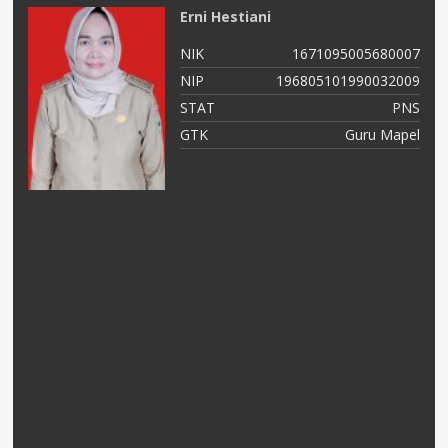
Erni Hestiani
04
NIK
1671095005680007
05
NIP
196805101990032009
NS
STAT
PNS
as
GTK
Guru Mapel