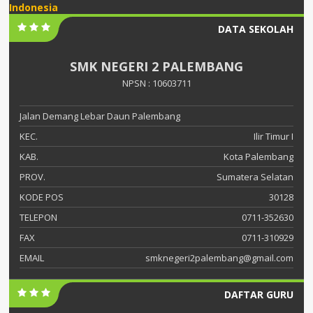
Indonesia
DATA SEKOLAH
SMK NEGERI 2 PALEMBANG
NPSN : 10603711
Jalan Demang Lebar Daun Palembang
KEC.
Ilir Timur I
KAB.
Kota Palembang
PROV.
Sumatera Selatan
KODE POS
30128
TELEPON
0711-352630
FAX
0711-310929
EMAIL
smknegeri2palembang@gmail.com
DAFTAR GURU