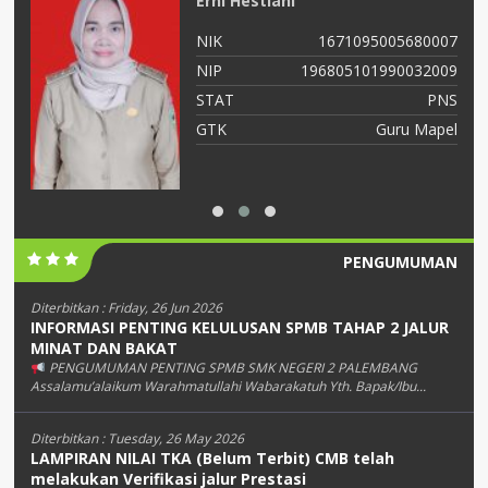
Erni Hestiani
04
NIK
1671095005680007
05
NIP
196805101990032009
NS
STAT
PNS
as
GTK
Guru Mapel
PENGUMUMAN
Diterbitkan :
Friday, 26 Jun 2026
INFORMASI PENTING KELULUSAN SPMB TAHAP 2 JALUR
MINAT DAN BAKAT
PENGUMUMAN PENTING SPMB SMK NEGERI 2 PALEMBANG
Assalamu’alaikum Warahmatullahi Wabarakatuh Yth. Bapak/Ibu...
Diterbitkan :
Tuesday, 26 May 2026
LAMPIRAN NILAI TKA (Belum Terbit) CMB telah
melakukan Verifikasi jalur Prestasi