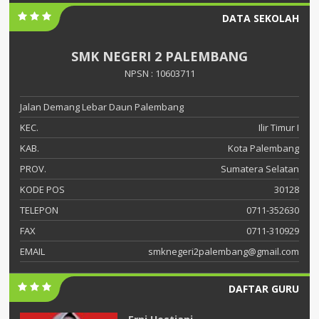
DATA SEKOLAH
SMK NEGERI 2 PALEMBANG
NPSN : 10603711
Jalan Demang Lebar Daun Palembang
KEC.
Ilir Timur I
KAB.
Kota Palembang
PROV.
Sumatera Selatan
KODE POS
30128
TELEPON
0711-352630
FAX
0711-310929
EMAIL
smknegeri2palembang@gmail.com
DAFTAR GURU