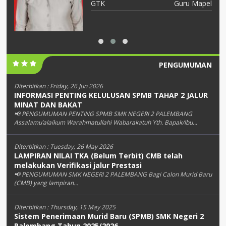
apel
GTK
Guru Kelas
PENGUMUMAN
Diterbitkan :
Friday, 26 Jun 2026
INFORMASI PENTING KELULUSAN SPMB TAHAP 2 JALUR
MINAT DAN BAKAT
📢 PENGUMUMAN PENTING SPMB SMK NEGERI 2 PALEMBANG
Assalamu’alaikum Warahmatullahi Wabarakatuh Yth. Bapak/Ibu...
Diterbitkan :
Tuesday, 26 May 2026
LAMPIRAN NILAI TKA (Belum Terbit) CMB telah
melakukan Verifikasi jalur Prestasi
📢 PENGUMUMAN SMK NEGERI 2 PALEMBANG Bagi Calon Murid Baru
(CMB) yang lampiran...
Diterbitkan :
Thursday, 15 May 2025
Sistem Penerimaan Murid Baru (SPMB) SMK Negeri 2
Palembang Tahun 2025/2026