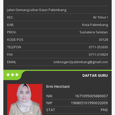
Jalan Demang Lebar Daun Palembang
KEC.
Ilir Timur I
KAB.
Kota Palembang
PROV.
Sumatera Selatan
KODE POS
30128
TELEPON
0711-352630
FAX
0711-310929
EMAIL
smknegeri2palembang@gmail.com
DAFTAR GURU
Catur Sarwidodo
007
NIK
1671070904660004
009
NIP
196604091990031005
PNS
STAT
PNS