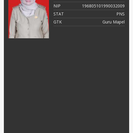
04
NIP
196805101990032009
NS
STAT
PNS
el
GTK
Guru Mapel