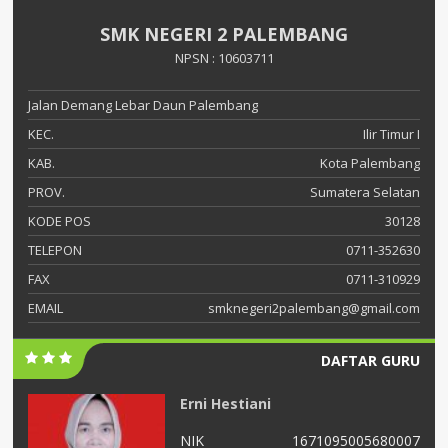
SMK NEGERI 2 PALEMBANG
NPSN : 10603711
Jalan Demang Lebar Daun Palembang
KEC.
Ilir Timur I
KAB.
Kota Palembang
PROV.
Sumatera Selatan
KODE POS
30128
TELEPON
0711-352630
FAX
0711-310929
EMAIL
smknegeri2palembang@gmail.com
DAFTAR GURU
Erni Hestiani
04
NIK
1671095005680007