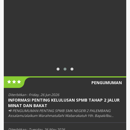
PENGUMUMAN
Diterbitkan :
Friday, 26 Jun 2026
INFORMASI PENTING KELULUSAN SPMB TAHAP 2 JALUR
MINAT DAN BAKAT
📢 PENGUMUMAN PENTING SPMB SMK NEGERI 2 PALEMBANG
Assalamu’alaikum Warahmatullahi Wabarakatuh Yth. Bapak/Ibu...
Diterbitkan :
Tuesday, 26 May 2026