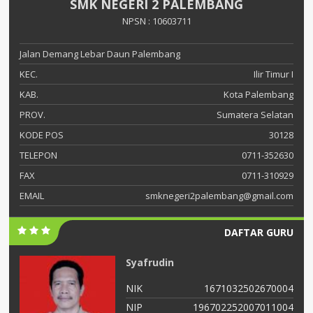
SMK NEGERI 2 PALEMBANG
NPSN : 10603711
Jalan Demang Lebar Daun Palembang
KEC.
Ilir Timur I
KAB.
Kota Palembang
PROV.
Sumatera Selatan
KODE POS
30128
TELEPON
0711-352630
FAX
0711-310929
EMAIL
smknegeri2palembang@gmail.com
DAFTAR GURU
Syafrudin
04
NIK
1671032502670004
05
NIP
196702252007011004