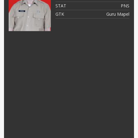
NS
STAT
PNS
as
GTK
Guru Mapel