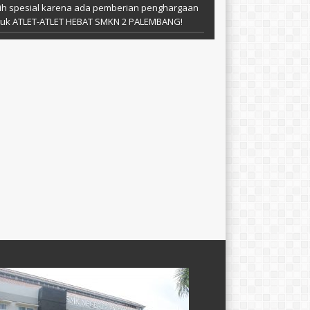
ih spesial karena ada pemberian penghargaan
tuk ATLET-ATLET HEBAT SMKN 2 PALEMBANG!