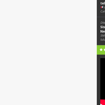
te
Cal
Dit
Si
Ne
SMK
lul