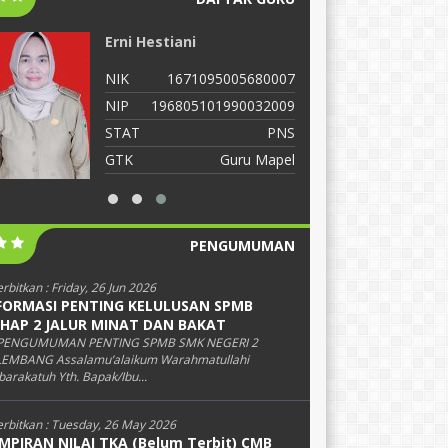
Erni Hestiani
C
NIK
1671095005680007
N
NIP
196805101990032009
N
STAT
PNS
S
GTK
Guru Mapel
G
PENGUMUMAN
erbitkan :
Friday, 26 Jun 2026
FORMASI PENTING KELULUSAN SPMB
HAP 2 JALUR MINAT DAN BAKAT
PENGUMUMAN PENTING SPMB SMK NEGERI 2
EMBANG Assalamu’alaikum Warahmatullahi
arakatuh Yth. Bapak/Ibu...
erbitkan :
Tuesday, 26 May 2026
MPIRAN NILAI TKA (Belum Terbit) CMB