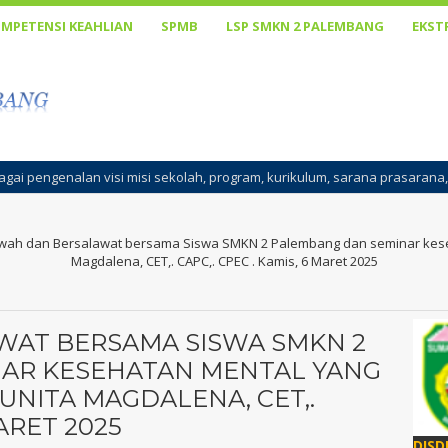
MPETENSI KEAHLIAN
SPMB
LSP SMKN 2 PALEMBANG
EKST
sekolah, program, kurikulum, sarana prasarana, cara belajar, penanama
awah dan Bersalawat bersama Siswa SMKN 2 Palembang dan seminar keseh
Magdalena, CET,. CAPC,. CPEC . Kamis, 6 Maret 2025
WAT BERSAMA SISWA SMKN 2
AR KESEHATAN MENTAL YANG
UNITA MAGDALENA, CET,.
MARET 2025
DISD