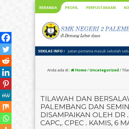
BERANDA
PROFIL
PERPUSTAKAAN
KO
S adalah kegiatan pertama masuk sekolah sebagai pengenalan visi misi 
SEKILAS INFO
Anda ada di :
Home
/
Uncategorized
/
Til
TILAWAH DAN BERSALA
PALEMBANG DAN SEMIN
DISAMPAIKAN OLEH DR .
CAPC,. CPEC . KAMIS, 6 