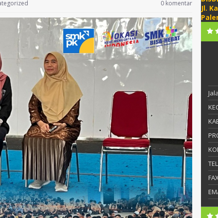
tegorized
0 komentar
Jl. K
Pale
Ja
KEC
KAB
PR
KO
TE
FA
EM