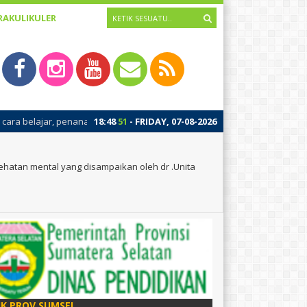
RAKULIKULER
n konsep pengenalan diri dan pembinaan awal budaya positif sekolah. Ke
18
:
48
52
- FRIDAY, 07-08-2026
atan mental yang disampaikan oleh dr .Unita
IK PROV SUMSEL