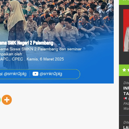
do
Syafrudin
70904660004
NIK
1671032502670004
91990031005
NIP
196702252007011004
PNS
STAT
PNS
Guru Kelas
GTK
Guru Mapel
Dit
IN
TA
PAL
Wab
Dit
LA