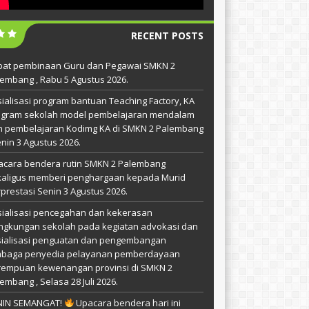
RECENT POSTS
pat pembinaan Guru dan Pegawai SMKN 2
embang , Rabu 5 Agustus 2026.
ialisasi program bantuan Teaching Factory, KA
ogram sekolah model pembelajaran mendalam
n pembelajaran Kodimg KA di SMKN 2 Palembang
enin 3 Agustus 2026.
acara bendera rutin SMKN 2 Palembang
kaligus memberi penghargaan kepada Murid
prestasi Senin 3 Agustus 2026.
ialisasi pencegahan dan kekerasan
ingkungan sekolah pada kegiatan advokasi dan
sialisasi penguatan dan pengembangan
mbaga penyedia pelayanan pemberdayaan
rempuan kewenangan provinsi di SMKN 2
embang , Selasa 28 Juli 2026.
NIN SEMANGAT!
Upacara bendera hari ini