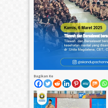
Erni Hestiani
Catur Sarwido
NIK
1671095005680007
NIK
16710
NIP
196805101990032009
NIP
1966040
STAT
PNS
STAT
GTK
Guru Mapel
GTK
Bagikan Ke