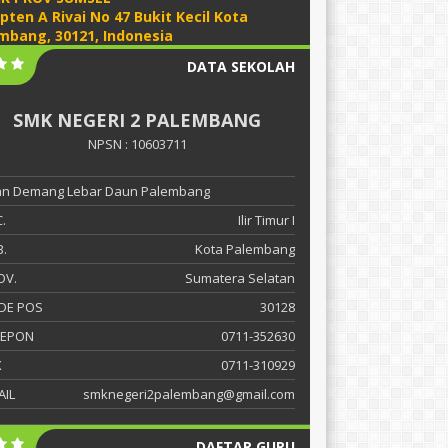
apten A Rivai No 47 Bukit Kecil Kota
mbang, 30121, Indonesia
DATA SEKOLAH
SMK NEGERI 2 PALEMBANG
NPSN : 10603711
lan Demang Lebar Daun Palembang
.
Ilir Timur I
.
Kota Palembang
OV.
Sumatera Selatan
DE POS
30128
LEPON
0711-352630
X
0711-310929
AIL
smknegeri2palembang@gmail.com
DAFTAR GURU