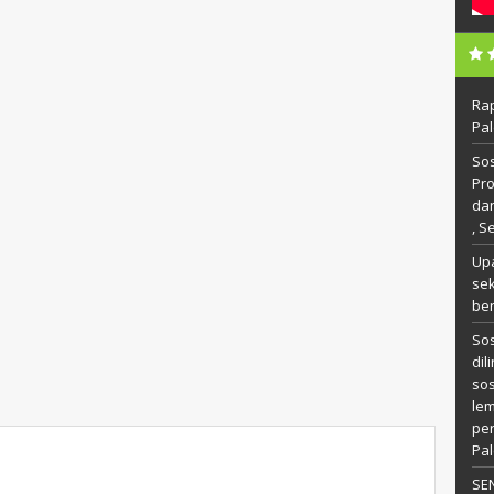
Ra
Pal
Sos
Pr
da
, S
Up
se
ber
Sos
dil
so
le
pe
Pal
SE