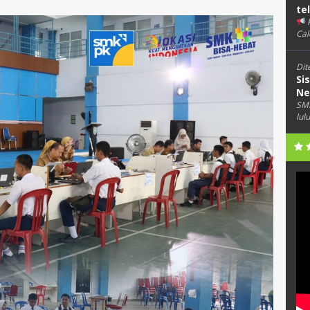
te
Cal
Dit
Si
Ne
SMK
lul