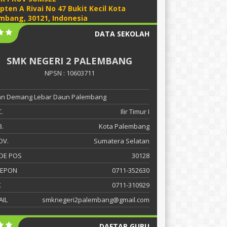
apten A Rivai No 47 Bukit Kecil Kota
mbang, 30121, Indonesia
DATA SEKOLAH
SMK NEGERI 2 PALEMBANG
NPSN : 10603711
lan Demang Lebar Daun Palembang
.
Ilir Timur I
.
Kota Palembang
OV.
Sumatera Selatan
DE POS
30128
LEPON
0711-352630
X
0711-310929
AIL
smknegeri2palembang@gmail.com
DAFTAR GURU