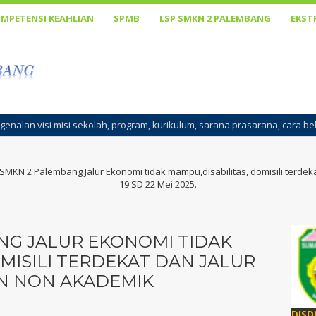
MPETENSI KEAHLIAN
SPMB
LSP SMKN 2 PALEMBANG
EKST
 kurikulum, sarana prasarana, cara belajar, penanaman konsep pengenala
MKN 2 Palembang Jalur Ekonomi tidak mampu,disabilitas, domisili terdek
19 SD 22 Mei 2025.
NG JALUR EKONOMI TIDAK
MISILI TERDEKAT DAN JALUR
AN NON AKADEMIK
DISD