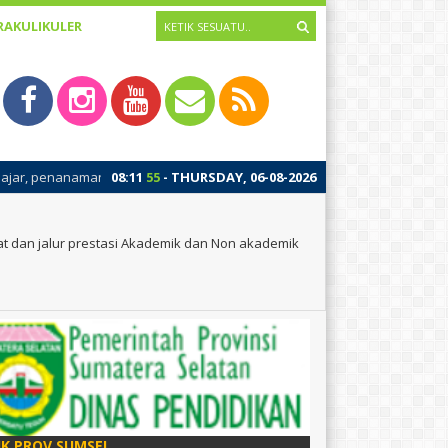
RAKULIKULER
n diri dan pembinaan awal budaya positif sekolah. Kegiatan MPLS ini b
08
:
11
57
- THURSDAY, 06-08-2026
at dan jalur prestasi Akademik dan Non akademik
IK PROV SUMSEL