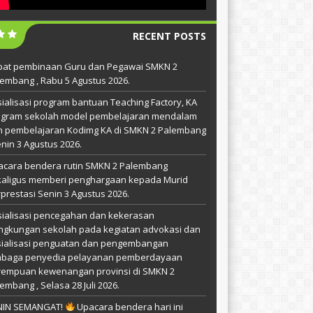
RECENT POSTS
pat pembinaan Guru dan Pegawai SMKN 2
embang , Rabu 5 Agustus 2026.
ialisasi program bantuan Teaching Factory, KA
ogram sekolah model pembelajaran mendalam
n pembelajaran Kodimg KA di SMKN 2 Palembang
enin 3 Agustus 2026.
acara bendera rutin SMKN 2 Palembang
kaligus memberi penghargaan kepada Murid
prestasi Senin 3 Agustus 2026.
ialisasi pencegahan dan kekerasan
ingkungan sekolah pada kegiatan advokasi dan
sialisasi penguatan dan pengembangan
mbaga penyedia pelayanan pemberdayaan
rempuan kewenangan provinsi di SMKN 2
embang , Selasa 28 Juli 2026.
NIN SEMANGAT!
Upacara bendera hari ini