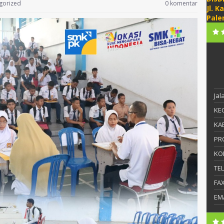
gorized
0 komentar
Jl. K
Pale
Ja
KEC
KAB
PR
KO
TE
FA
EM