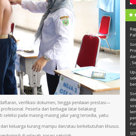
Ra
Pal
Sos
Pr
da
, S
Up
se
ber
Sos
dil
aftaran, verifikasi dokumen, hingga penilaian prestasi—
so
profesional. Peserta dari berbagai latar belakang
le
seleksi pada masing-masing jalur yang tersedia, yaitu:
pe
Pal
 dari keluarga kurang mampu dan/atau berkebutuhan khusus.
SE
berdomisili di wilayah zonasi sekolah.