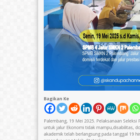
Catur Sarwidodo
Syafrudin
NIK
1671070904660004
NIK
16710
NIP
196604091990031005
NIP
1967022
STAT
PNS
STAT
GTK
Guru Kelas
GTK
Bagikan Ke
Palembang, 19 Mei 2025. Pelaksanaan Seleksi
untuk jalur Ekonomi tidak mampu,disabilitas, do
akademik telah berlangsung pada tanggal 19 hi