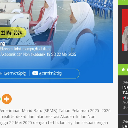
Erni Hestiani
32502670004
NIK
1671095005680007
52007011004
NIP
196805101990032009
PNS
STAT
PNS
Guru Mapel
GTK
Guru Mapel
Dit
IN
TA
PAL
Wab
 Penerimaan Murid Baru (SPMB) Tahun Pelajaran 2025–2026
misili terdekat dan jalur prestasi Akademik dan Non
Dit
ngga 22 Mei 2025 dengan tertib, lancar, dan sesuai dengan
LA