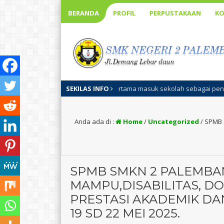
BERANDA
PROFIL
PERPUSTAKAAN
KO
 pertama masuk sekolah sebagai pengenalan visi misi sekolah, program,
SEKILAS INFO
Anda ada di :
Home
/
Uncategorized
/
SPMB S
SPMB SMKN 2 PALEMBA
MAMPU,DISABILITAS, DO
PRESTASI AKADEMIK D
19 SD 22 MEI 2025.