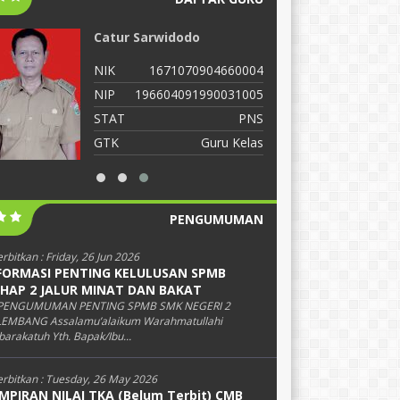
Catur Sarwidodo
S
NIK
1671070904660004
N
NIP
196604091990031005
N
STAT
PNS
S
GTK
Guru Kelas
G
PENGUMUMAN
erbitkan :
Friday, 26 Jun 2026
FORMASI PENTING KELULUSAN SPMB
HAP 2 JALUR MINAT DAN BAKAT
PENGUMUMAN PENTING SPMB SMK NEGERI 2
EMBANG Assalamu’alaikum Warahmatullahi
arakatuh Yth. Bapak/Ibu...
erbitkan :
Tuesday, 26 May 2026
MPIRAN NILAI TKA (Belum Terbit) CMB