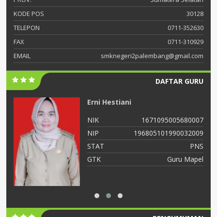
KODE POS
30128
TELEPON
0711-352630
FAX
0711-310929
EMAIL
smknegeri2palembang@gmail.com
DAFTAR GURU
Erni Hestiani
04
NIK
1671095005680007
05
NIP
196805101990032009
NS
STAT
PNS
as
GTK
Guru Mapel