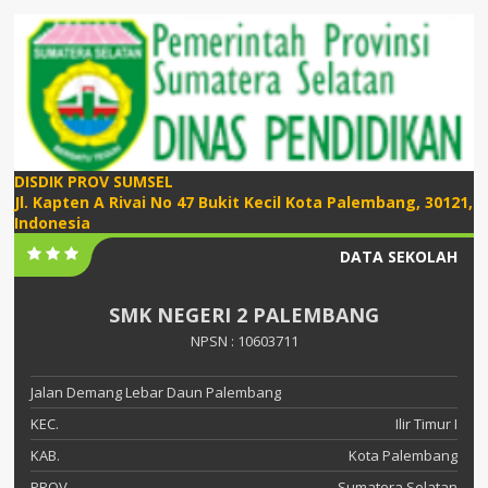
DISDIK PROV SUMSEL
Jl. Kapten A Rivai No 47 Bukit Kecil Kota Palembang, 30121,
Indonesia
DATA SEKOLAH
SMK NEGERI 2 PALEMBANG
NPSN : 10603711
Jalan Demang Lebar Daun Palembang
KEC.
Ilir Timur I
KAB.
Kota Palembang
PROV.
Sumatera Selatan