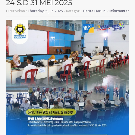
24 S.D 31 MEI 2025
Diterbitkan :
Thursday, 5 Jun 2025
- Kategori :
Berita Hari ini
/
Informasi
0 komentar