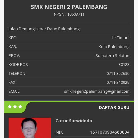
SMK NEGERI 2 PALEMBANG
NPSN : 10603711
Jalan Demang Lebar Daun Palembang
KEC.
Ilir Timur I
KAB.
Kota Palembang
PROV.
Sumatera Selatan
KODE POS
30128
TELEPON
0711-352630
FAX
0711-310929
EMAIL
smknegeri2palembang@gmail.com
DAFTAR GURU
Erni Hestiani
04
NIK
1671095005680007