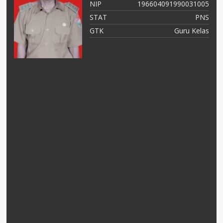
05
NIP
196805101990032009
NS
STAT
PNS
as
GTK
Guru Mapel