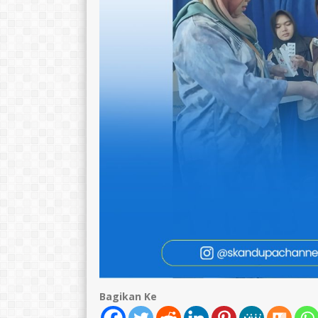
Catur Sarwidodo
Erni Hestiani
NIK
1671070904660004
NIK
16710
NIP
196604091990031005
NIP
1968051
STAT
PNS
STAT
GTK
Guru Kelas
GTK
Bagikan Ke