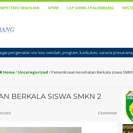
MPETENSI KEAHLIAN
SPMB
LSP SMKN 2 PALEMBANG
EKST
i sekolah, program, kurikulum, sarana prasarana, cara belajar, penana
Home
/
Uncategorized
/
Pemeriksaan kesehatan Berkala siswa SMKN
AN BERKALA SISWA SMKN 2
orized
0 komentar
DISD
Jl. K