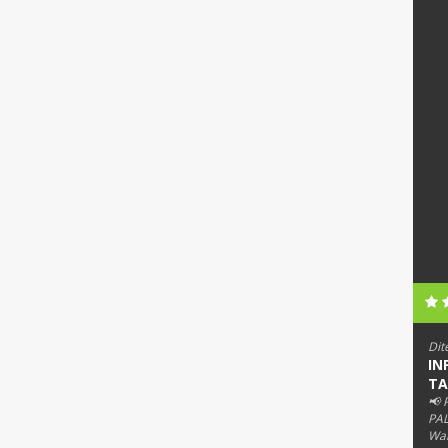
Dit
IN
TA
📢
PAL
Wab