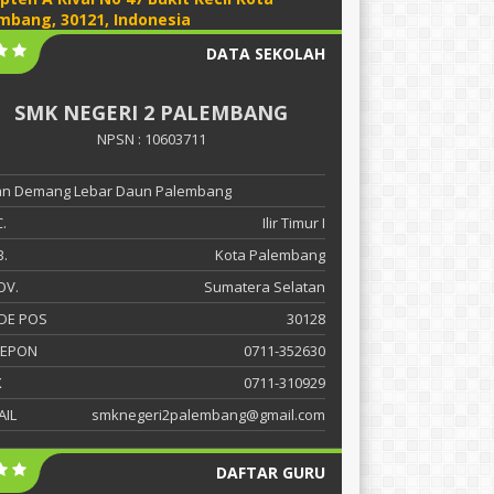
mbang, 30121, Indonesia
DATA SEKOLAH
SMK NEGERI 2 PALEMBANG
NPSN : 10603711
lan Demang Lebar Daun Palembang
.
Ilir Timur I
.
Kota Palembang
OV.
Sumatera Selatan
DE POS
30128
LEPON
0711-352630
X
0711-310929
AIL
smknegeri2palembang@gmail.com
DAFTAR GURU