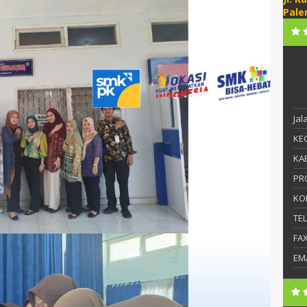
Pale
Ja
KEC
KAB
PR
KO
TE
FA
EM