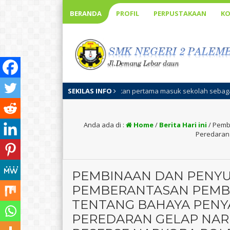
BERANDA
PROFIL
PERPUSTAKAAN
KO
 adalah kegiatan pertama masuk sekolah sebagai pengenalan visi misi s
SEKILAS INFO
Anda ada di :
Home
/
Berita Hari ini
/
Pemb
Peredaran 
PEMBINAAN DAN PENY
PEMBERANTASAN PEMB
TENTANG BAHAYA PEN
PEREDARAN GELAP NAR