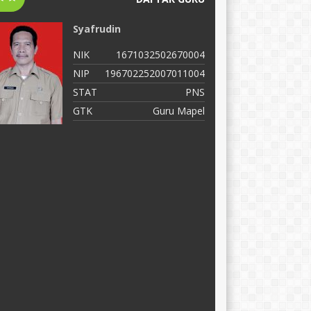
Syafrudin
E
NIK
1671032502670004
N
NIP
196702252007011004
N
STAT
PNS
S
GTK
Guru Mapel
G