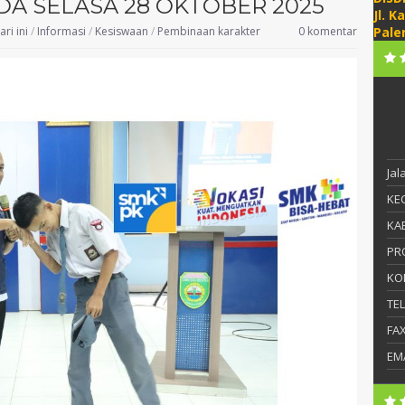
A SELASA 28 OKTOBER 2025
Jl. K
ari ini
/
Informasi
/
Kesiswaan
/
Pembinaan karakter
0 komentar
Pale
Ja
KEC
KAB
PR
KO
TE
FA
EM