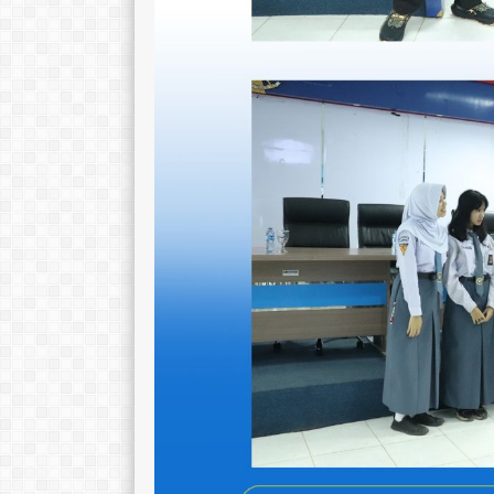
Syafrudin
Erni Hestiani
NIK
1671032502670004
NIK
16710
NIP
196702252007011004
NIP
1968051
STAT
PNS
STAT
GTK
Guru Mapel
GTK