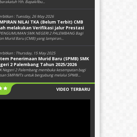
arakatuh Yth. Bapak/Ibu...
erbitkan :
Tuesday, 26 May 2026
MPIRAN NILAI TKA (Belum Terbit) CMB
lah melakukan Verifikasi jalur Prestasi
PENGUMUMAN SMK NEGERI 2 PALEMBANG Bagi
on Murid Baru (CMB) yang lampiran...
erbitkan :
Thursday, 15 May 2025
stem Penerimaan Murid Baru (SPMB) SMK
geri 2 Palembang Tahun 2025/2026
 Negeri 2 Palembang membuka kesempatan bagi
usan SMP/MTs untuk bergabung melalui SPMB...
VIDEO TERBARU