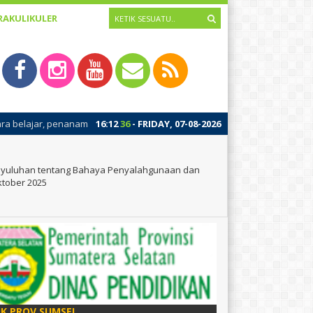
RAKULIKULER
 konsep pengenalan diri dan pembinaan awal budaya positif sekolah. Keg
16
:
12
37
- FRIDAY, 07-08-2026
yuluhan tentang Bahaya Penyalahgunaan dan
ktober 2025
IK PROV SUMSEL