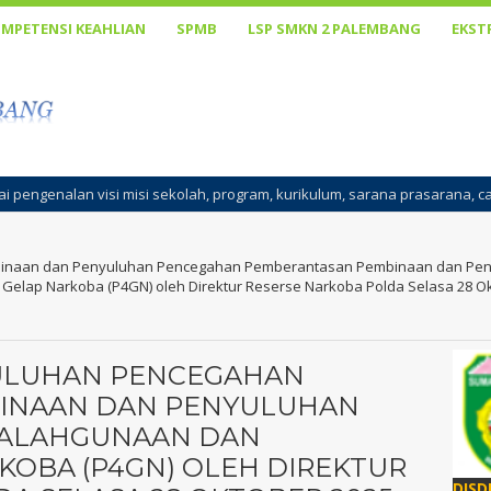
MPETENSI KEAHLIAN
SPMB
LSP SMKN 2 PALEMBANG
EKST
ekolah, program, kurikulum, sarana prasarana, cara belajar, penanaman
inaan dan Penyuluhan Pencegahan Pemberantasan Pembinaan dan Pen
Gelap Narkoba (P4GN) oleh Direktur Reserse Narkoba Polda Selasa 28 O
ULUHAN PENCEGAHAN
INAAN DAN PENYULUHAN
YALAHGUNAAN DAN
KOBA (P4GN) OLEH DIREKTUR
DISD