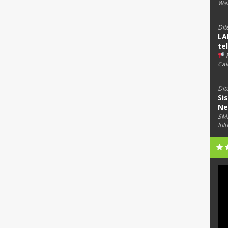
Wab
Dit
LA
te
Cal
Dit
Si
Ne
SMK
lul