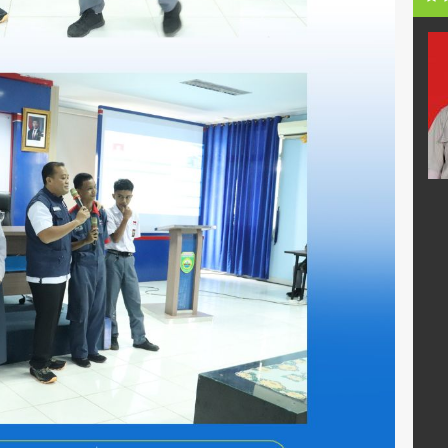
Catur Sarwidodo
95005680007
NIK
1671070904660004
01990032009
NIP
196604091990031005
PNS
STAT
PNS
Guru Mapel
GTK
Guru Kelas