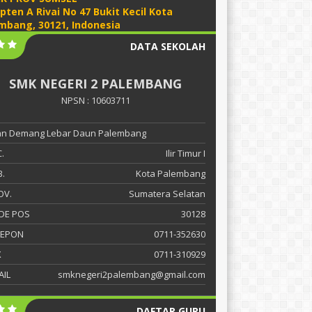
apten A Rivai No 47 Bukit Kecil Kota
mbang, 30121, Indonesia
DATA SEKOLAH
SMK NEGERI 2 PALEMBANG
NPSN : 10603711
lan Demang Lebar Daun Palembang
.
Ilir Timur I
.
Kota Palembang
OV.
Sumatera Selatan
DE POS
30128
LEPON
0711-352630
X
0711-310929
AIL
smknegeri2palembang@gmail.com
DAFTAR GURU