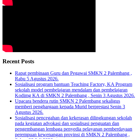
Recent Posts
Rapat pembinaan Guru dan Pegawai SMKN 2 Palembang ,
Rabu 5 Agustus 2026.
Sosialisasi program bantuan Teaching Factory, KA Program
sekolah model pembelajaran mendalam dan pembelajaran
Kodimg KA di SMKN 2 Palembang , Senin 3 Agustus 2026.
Upacara bendera rutin SMKN 2 Palembang sekaligus
memberi penghargaan kepada Murid berprestasi Senin 3
Agustus 2026.
Sosialisasi pencegahan dan kekerasan dilingkungan sekolah
pada kegiatan advokasi dan sosialisasi penguatan dan
pengembangan lembaga penyedia pelayanan pemberdayaan
perempuan kewenangan provinsi di SMKN 2 Palembang ,