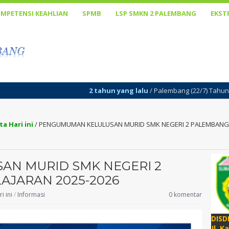
MPETENSI KEAHLIAN
SPMB
LSP SMKN 2 PALEMBANG
EKST
2 tahun yang lalu
/ Palembang (22/7) Tahun ajaran baru 2024/202
ta Hari ini
/
PENGUMUMAN KELULUSAN MURID SMK NEGERI 2 PALEMBANG 
N MURID SMK NEGERI 2
AJARAN 2025-2026
i ini
/
Informasi
0 komentar
DISD
Jl. K