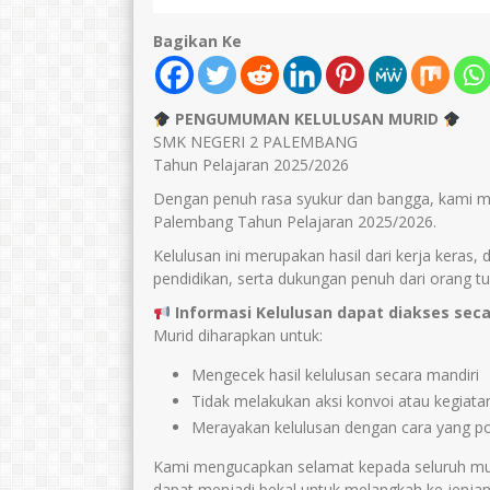
Syafrudin
Erni Hestiani
Bagikan Ke
NIK
1671032502670004
NIK
16710
NIP
196702252007011004
NIP
1968051
PENGUMUMAN KELULUSAN MURID
STAT
PNS
STAT
SMK NEGERI 2 PALEMBANG
GTK
Guru Mapel
GTK
Tahun Pelajaran 2025/2026
Dengan penuh rasa syukur dan bangga, kami m
Palembang Tahun Pelajaran 2025/2026.
Kelulusan ini merupakan hasil dari kerja kera
pendidikan, serta dukungan penuh dari orang tu
Informasi Kelulusan dapat diakses seca
Murid diharapkan untuk:
Mengecek hasil kelulusan secara mandiri
Tidak melakukan aksi konvoi atau kegiat
Merayakan kelulusan dengan cara yang po
Kami mengucapkan selamat kepada seluruh mu
dapat menjadi bekal untuk melangkah ke jenjan