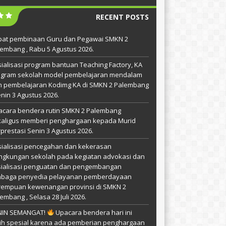
RECENT POSTS
pat pembinaan Guru dan Pegawai SMKN 2
embang , Rabu 5 Agustus 2026.
ialisasi program bantuan Teaching Factory, KA
ogram sekolah model pembelajaran mendalam
n pembelajaran Kodimg KA di SMKN 2 Palembang
enin 3 Agustus 2026.
acara bendera rutin SMKN 2 Palembang
kaligus memberi penghargaan kepada Murid
prestasi Senin 3 Agustus 2026.
ialisasi pencegahan dan kekerasan
ingkungan sekolah pada kegiatan advokasi dan
sialisasi penguatan dan pengembangan
mbaga penyedia pelayanan pemberdayaan
rempuan kewenangan provinsi di SMKN 2
embang , Selasa 28 Juli 2026.
NIN SEMANGAT!
Upacara bendera hari ini
ih spesial karena ada pemberian penghargaan