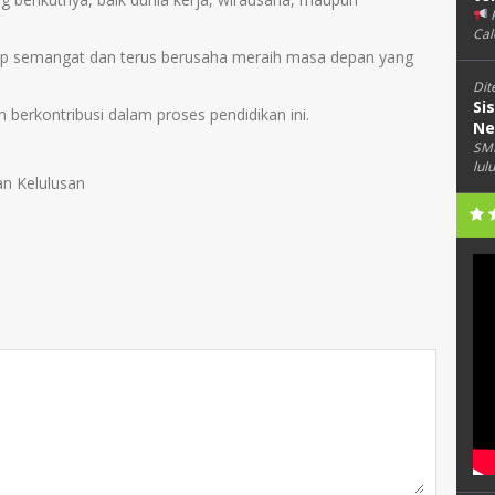
Cal
tap semangat dan terus berusaha meraih masa depan yang
Dit
Si
 berkontribusi dalam proses pendidikan ini.
Ne
SMK
lul
n Kelulusan