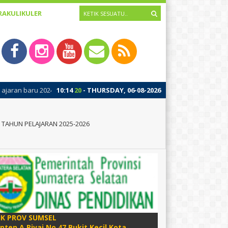
RAKULIKULER
5 di SMK Negeri 2 Palembang diawali dengan kegiatan Masa Pengenalan L
10
:
14
21
- THURSDAY, 06-08-2026
TAHUN PELAJARAN 2025-2026
IK PROV SUMSEL
apten A Rivai No 47 Bukit Kecil Kota