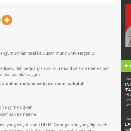
Catur Sarwidodo
95005680007
NIK
1671070904660004
01990032009
NIP
196604091990031005
PNS
STAT
PNS
Guru Mapel
GTK
Guru Kelas
engumumkan hasil kelulusan murid SMK Negeri 2
s, dedikasi, dan perjuangan seluruh murid selama menempuh
a dan bapak/ibu guru.
Dit
ra online melalui website resmi sekolah.
IN
TA
PAL
Wab
an yang merugikan
sitif dan bermakna
Dit
LA
rid yang dinyatakan
LULUS
. Semoga ilmu yang diperoleh
te
g berikutnya, baik dunia kerja, wirausaha, maupun