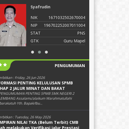
Syafrudin
E
NIK
1671032502670004
N
NIP
196702252007011004
N
STAT
PNS
S
GTK
Guru Mapel
G
PENGUMUMAN
erbitkan :
Friday, 26 Jun 2026
FORMASI PENTING KELULUSAN SPMB
HAP 2 JALUR MINAT DAN BAKAT
PENGUMUMAN PENTING SPMB SMK NEGERI 2
EMBANG Assalamu’alaikum Warahmatullahi
arakatuh Yth. Bapak/Ibu...
erbitkan :
Tuesday, 26 May 2026
MPIRAN NILAI TKA (Belum Terbit) CMB
lah melakukan Verifikasi jalur Prestasi