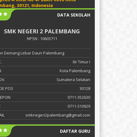
mbang, 30121, Indonesia
DATA SEKOLAH
SMK NEGERI 2 PALEMBANG
NPSN : 10603711
lan Demang Lebar Daun Palembang
.
Ilir Timur I
.
Kota Palembang
OV.
Sumatera Selatan
DE POS
30128
LEPON
0711-352630
X
0711-310929
AIL
smknegeri2palembang@gmail.com
DAFTAR GURU