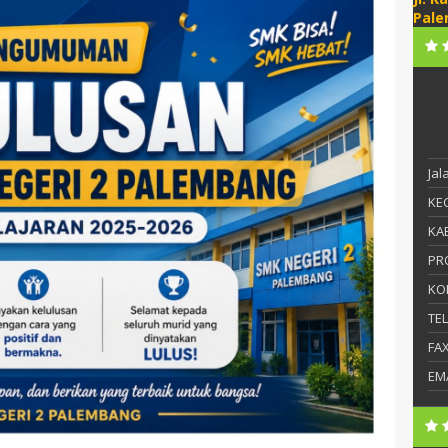
Pale
Ja
KEC
KAB
PR
KO
TE
FA
EM