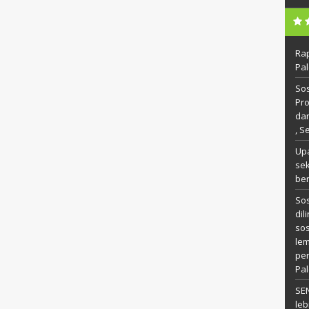
Ra
Pal
Sos
Pr
da
, S
Up
se
ber
Sos
dil
so
le
pe
Pal
SE
leb