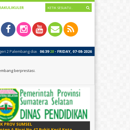
RAKULIKULER
i dengan kegiatan Masa Pengenalan Lingkungan Sekolah (MPLS). MPLS ada
06
:
39
21
- FRIDAY, 07-08-2026
mbang berprestasi.
IK PROV SUMSEL
apten A Rivai No 47 Bukit Kecil Kota