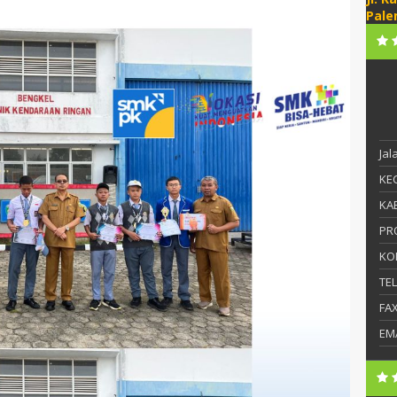
Pale
Ja
KEC
KAB
PR
KO
TE
FA
EM