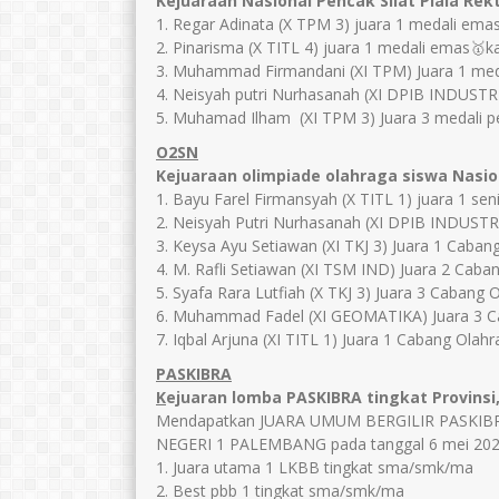
Kejuaraan Nasional Pencak Silat Piala Rekt
1. Regar Adinata (X TPM 3) juara 1 medali emas
2. Pinarisma (X TITL 4) juara 1 medali emas🥇ka
3. Muhammad Firmandani (XI TPM) Juara 1 meda
4. Neisyah putri Nurhasanah (XI DPIB INDUSTRI)
5. Muhamad Ilham (XI TPM 3) Juara 3 medali pe
O2SN
Kejuaraan olimpiade olahraga siswa Nasio
1. Bayu Farel Firmansyah (X TITL 1) juara 1 sen
2. Neisyah Putri Nurhasanah (XI DPIB INDUSTRI)
3. Keysa Ayu Setiawan (XI TKJ 3) Juara 1 Cabang
4. M. Rafli Setiawan (XI TSM IND) Juara 2 Caban
5. Syafa Rara Lutfiah (X TKJ 3) Juara 3 Cabang
6. Muhammad Fadel (XI GEOMATIKA) Juara 3 
7. Iqbal Arjuna (XI TITL 1) Juara 1 Cabang Ola
PASKIBRA
K
ejuaran lomba PASKIBRA tingkat Provinsi
Mendapatkan JUARA UMUM BERGILIR PASKIB
NEGERI 1 PALEMBANG pada tanggal 6 mei 20
1. Juara utama 1 LKBB tingkat sma/smk/ma
2. Best pbb 1 tingkat sma/smk/ma