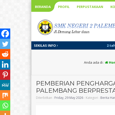
BERANDA
PROFIL
PERPUSTAKAAN
KO
SEKILAS INFO
2 tahun yang lalu
/ Palemban
Anda ada di :
Ho
PEMBERIAN PENGHARGA
PALEMBANG BERPRESTA
Diterbitkan :
Friday, 29 May 2026
- Kategori :
Berita Hari