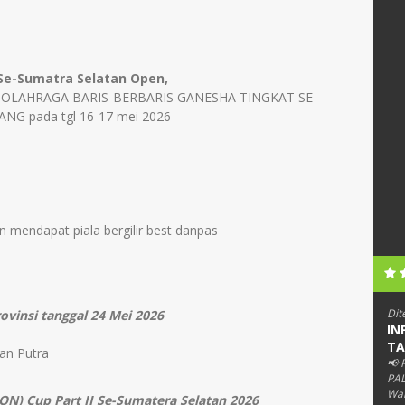
 Se-Sumatra Selatan Open,
 OLAHRAGA BARIS-BERBARIS GANESHA TINGKAT SE-
G pada tgl 16-17 mei 2026
 mendapat piala bergilir best danpas
Dit
vinsi tanggal 24 Mei 2026
IN
TA
an Putra
📢
PAL
Wab
) Cup Part II Se-Sumatera Selatan 2026