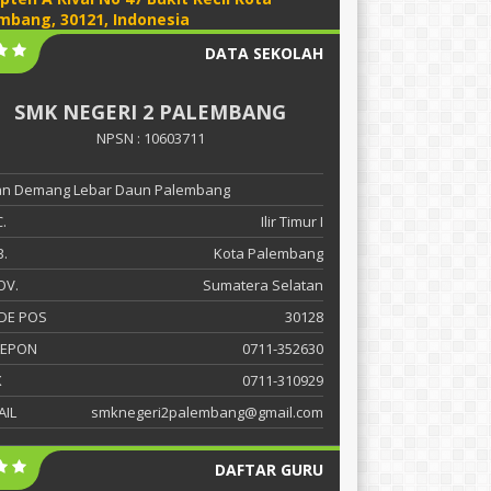
mbang, 30121, Indonesia
DATA SEKOLAH
SMK NEGERI 2 PALEMBANG
NPSN : 10603711
lan Demang Lebar Daun Palembang
.
Ilir Timur I
.
Kota Palembang
OV.
Sumatera Selatan
DE POS
30128
LEPON
0711-352630
X
0711-310929
AIL
smknegeri2palembang@gmail.com
DAFTAR GURU