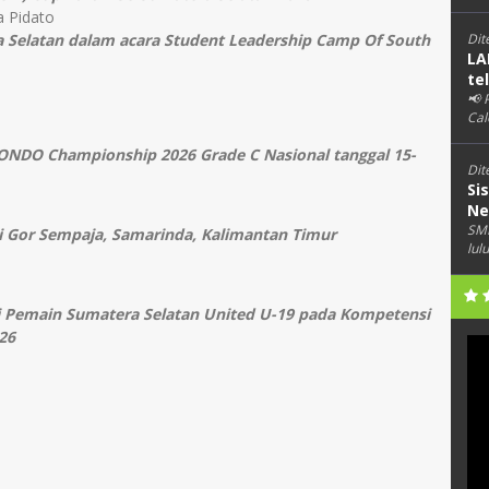
a Pidato
Dit
a Selatan dalam acara Student Leadership Camp Of South
LA
te
📢
Cal
NDO Championship 2026 Grade C Nasional tanggal
15-
Dit
Si
Ne
SMK
di Gor Sempaja, Samarinda, Kalimantan Timur
lul
i Pemain Sumatera Selatan United U-19 pada Kompetensi
26