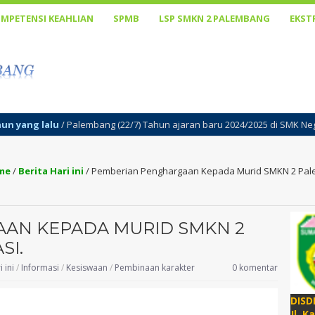
MPETENSI KEAHLIAN
SPMB
LSP SMKN 2 PALEMBANG
EKST
g (22/7) Tahun ajaran baru 2024/2025 di SMK Negeri 2 Palembang diawal
me
/
Berita Hari ini
/
Pemberian Penghargaan Kepada Murid SMKN 2 Pale
AN KEPADA MURID SMKN 2
SI.
 ini
/
Informasi
/
Kesiswaan
/
Pembinaan karakter
0 komentar
DISD
Jl. K