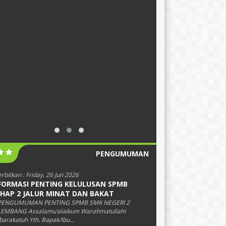
PENGUMUMAN
erbitkan :
Friday, 26 Jun 2026
FORMASI PENTING KELULUSAN SPMB
HAP 2 JALUR MINAT DAN BAKAT
 PENGUMUMAN PENTING SPMB SMK NEGERI 2
EMBANG Assalamu’alaikum Warahmatullahi
arakatuh Yth. Bapak/Ibu...