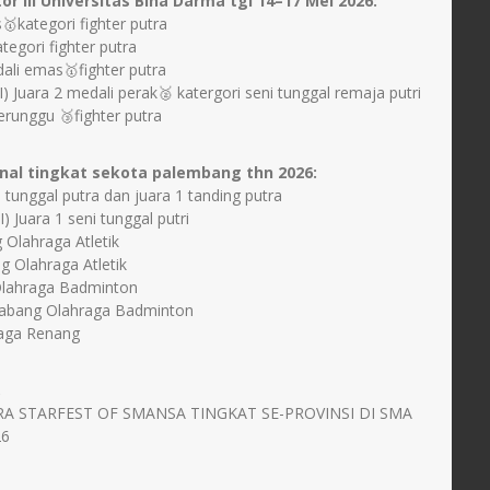
or III Universitas Bina Darma tgl 14–17 Mei 2026:
🥇kategori fighter putra
tegori fighter putra
li emas🥇fighter putra
 Juara 2 medali perak🥈 katergori seni tunggal remaja putri
runggu 🥉fighter putra
nal tingkat sekota palembang thn 2026:
i tunggal putra dan juara 1 tanding putra
 Juara 1 seni tunggal putri
 Olahraga Atletik
g Olahraga Atletik
 Olahraga Badminton
Cabang Olahraga Badminton
hraga Renang
,
RA STARFEST OF SMANSA TINGKAT SE-PROVINSI DI SMA
26