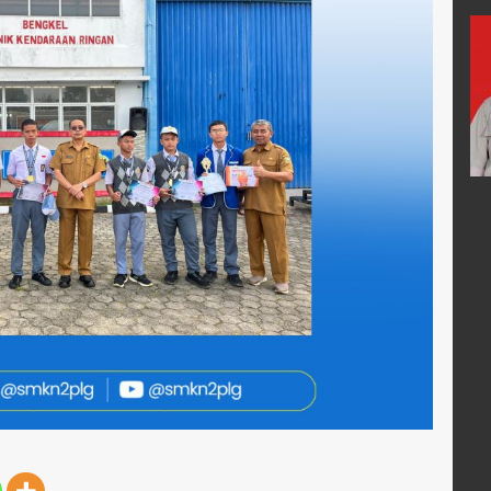
do
Syafrudin
70904660004
NIK
1671032502670004
91990031005
NIP
196702252007011004
PNS
STAT
PNS
Guru Kelas
GTK
Guru Mapel