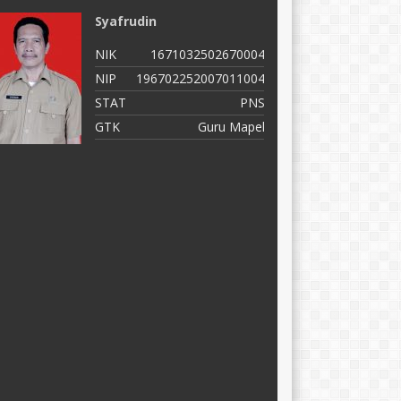
Erni Hestiani
C
NIK
1671095005680007
N
NIP
196805101990032009
N
STAT
PNS
S
GTK
Guru Mapel
G