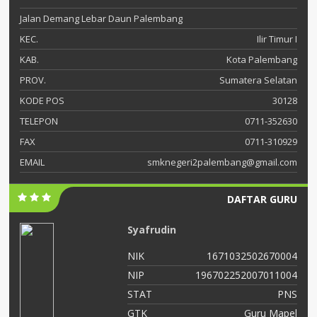
Jalan Demang Lebar Daun Palembang
KEC.
Ilir Timur I
KAB.
Kota Palembang
PROV.
Sumatera Selatan
KODE POS
30128
TELEPON
0711-352630
FAX
0711-310929
EMAIL
smknegeri2palembang@gmail.com
DAFTAR GURU
Catur Sarwidodo
02670004
NIK
1671070904660
07011004
NIP
196604091990031
PNS
STAT
ru Mapel
GTK
Guru Ke